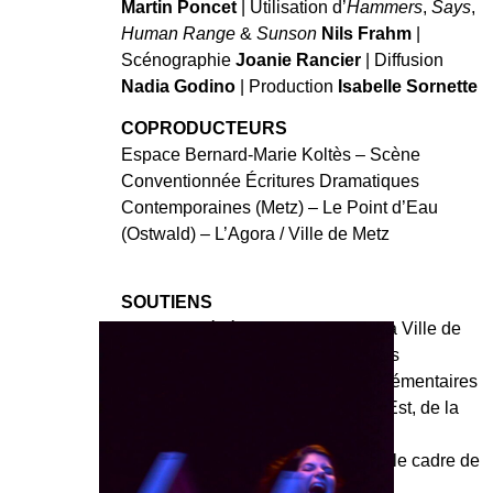
Martin Poncet
|
Utilisation d’
Hammers
,
Says
,
Human Range
&
Sunson
Nils Frahm
|
Scénographie
Joanie Rancier
|
Diffusion
Nadia Godino
|
Production
Isabelle
Sornette
COPRODUCTEURS
Espace Bernard-Marie Koltès – Scène
Conventionnée Écritures Dramatiques
Contemporaines (Metz) – Le Point d’Eau
(Ostwald) – L’Agora / Ville de Metz
SOUTIENS
Ce projet bénéficie du soutien de la Ville de
Metz dans le cadre du dispositif des
Résidences d’artistes en Écoles élémentaires
2019 & 2020 ; de la DRAC Grand Est, de la
Région Grand Est et du Conseil
Départemental de la Moselle dans le cadre de
l’Aide à la Création 2020.